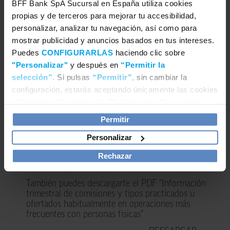
BFF Bank SpA Sucursal en España utiliza cookies
Condiciones particulares
propias y de terceros para mejorar tu accesibilidad,
personalizar, analizar tu navegación, así como para
DESCARGAR
mostrar publicidad y anuncios basados en tus intereses.
Condiciones generales
Puedes
CONFIGURARLAS
haciendo clic sobre
"Personalizar"
y después en
“Permitir la
DESCARGAR
selección”.
Si pulsas
“Permitir”,
sin cambiar la
configuración, estarás aceptando únicamente las cookies
Documento informativo de comisiones
obligatorias (las técnicas). Puedes consultar nuestra
DESCARGAR
Política de cookies
.
Permitir
Lista de servicios más representativos asociados a
Personalizar
una cuenta de pago
Rechazar
DESCARGAR
También puedes descargarte el PDF "Información
trimestral de comisiones y tipos practicados u
ofertados habitualmente en operaciones más
frecuentes con personas físicas"