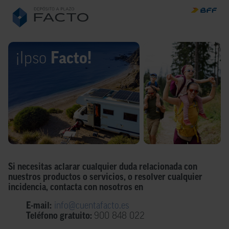
BFF Grou
Depósito a plazo Facto
Área
Clientes
¡Ipso
Facto!
Si necesitas aclarar cualquier duda relacionada
con
nuestros productos o servicios, o resolver cualquier
incidencia,
contacta con nosotros en
E-mail:
info@cuentafacto.es
Teléfono gratuito:
900 848 022